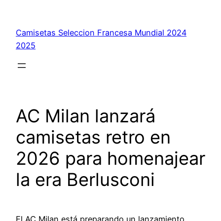
Saltar
al
Camisetas Seleccion Francesa Mundial 2024
contenido
2025
AC Milan lanzará
camisetas retro en
2026 para homenajear
la era Berlusconi
El AC Milan está preparando un lanzamiento