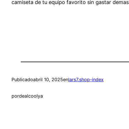
camiseta de tu equipo favorito sin gastar demas
Publicado
abril 10, 2025
en
lars7.shop-index
por
dealcoolya