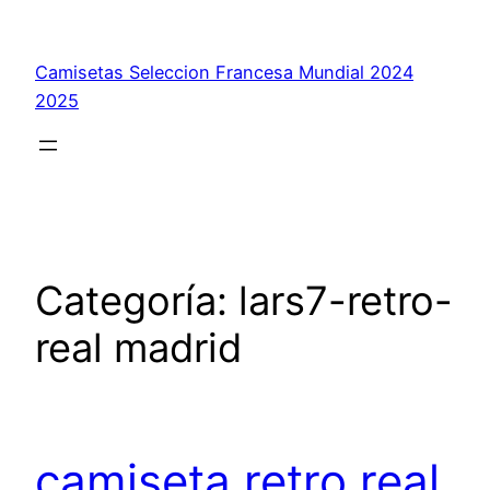
Saltar
al
Camisetas Seleccion Francesa Mundial 2024
contenido
2025
Categoría:
lars7-retro-
real madrid
camiseta retro real