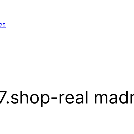
025
s7.shop-real mad