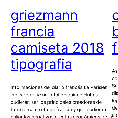
griezmann
francia
camiseta 2018
tipografia
As
co
Su
Informaciones del diario francés Le Parisien
di
indicaron que un total de quince clubes
lo
pudieran ser los principales creadores del
de
torneo, camiseta de francia y que pudieran
úl
paliar los negativos efectos económicos de la