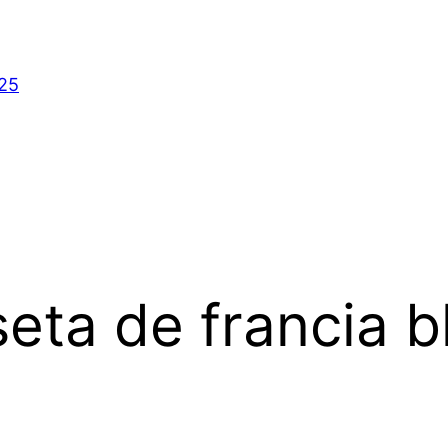
025
eta de francia b