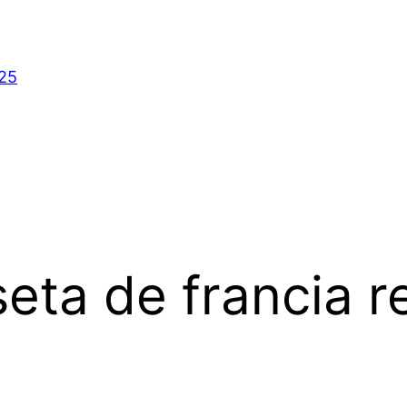
025
eta de francia r