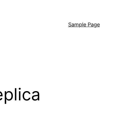
Sample Page
eplica