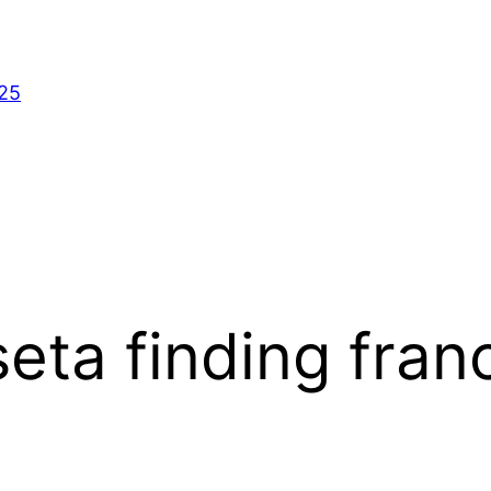
025
eta finding fran