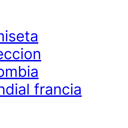
iseta
eccion
ombia
dial francia