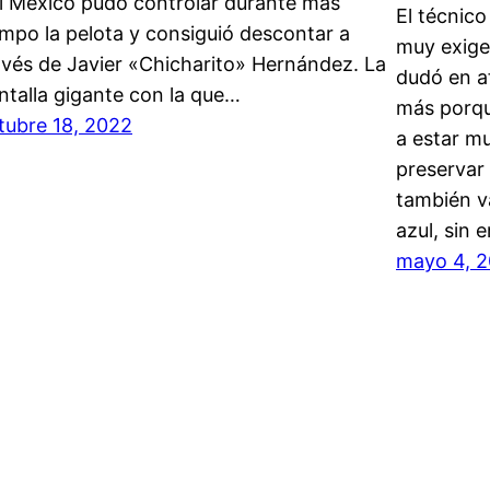
l México pudo controlar durante más
El técnico 
empo la pelota y consiguió descontar a
muy exige
avés de Javier «Chicharito» Hernández. La
dudó en a
ntalla gigante con la que…
más porqu
tubre 18, 2022
a estar mu
preservar 
también va
azul, sin
mayo 4, 