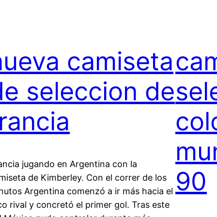
nueva camiseta
cam
de seleccion de
sel
francia
col
mun
ancia jugando en Argentina con la
90
miseta de Kimberley. Con el correr de los
nutos Argentina comenzó a ir más hacia el
co rival y concretó el primer gol. Tras este