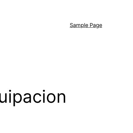
Sample Page
uipacion