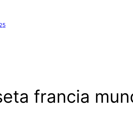
025
eta francia mun