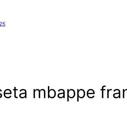
025
seta mbappe fra