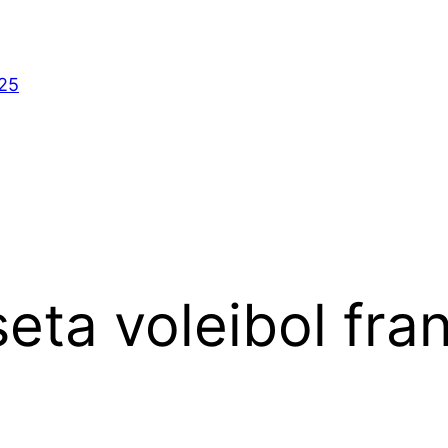
025
eta voleibol fra