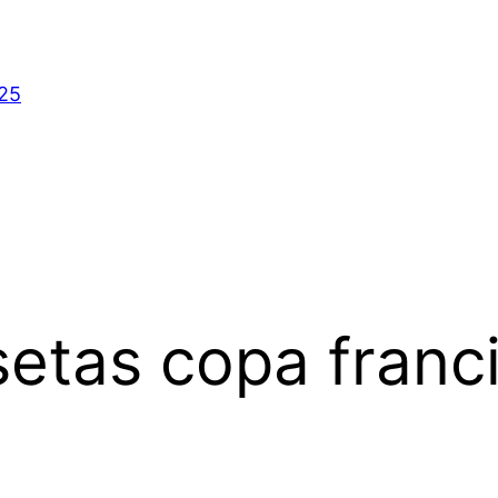
025
etas copa franc