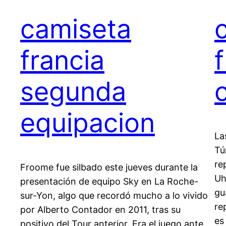
camiseta
francia
segunda
equipacion
La
Tú
re
Froome fue silbado este jueves durante la
Uh
presentación de equipo Sky en La Roche-
gu
sur-Yon, algo que recordó mucho a lo vivido
re
por Alberto Contador en 2011, tras su
es
positivo del Tour anterior. Era el juego ante