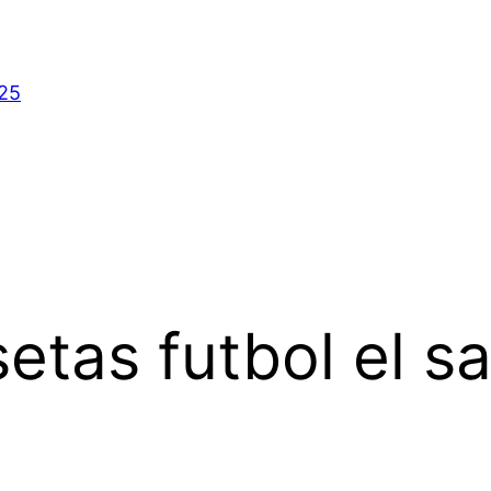
025
etas futbol el s