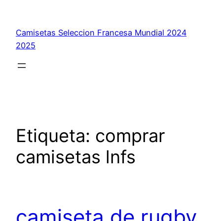
Saltar
al
Camisetas Seleccion Francesa Mundial 2024
contenido
2025
Etiqueta:
comprar
camisetas lnfs
camiseta de rugby