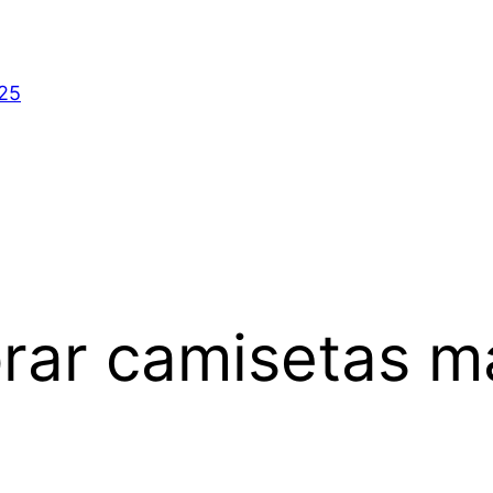
025
rar camisetas m