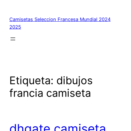
Saltar
al
Camisetas Seleccion Francesa Mundial 2024
contenido
2025
Etiqueta:
dibujos
francia camiseta
dhgate camiseta