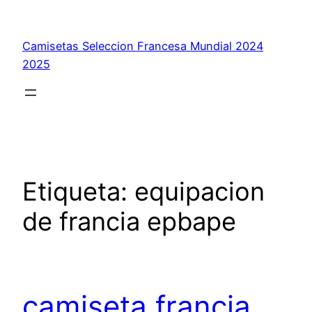
Saltar
al
Camisetas Seleccion Francesa Mundial 2024
contenido
2025
Etiqueta:
equipacion
de francia epbape
camiseta francia