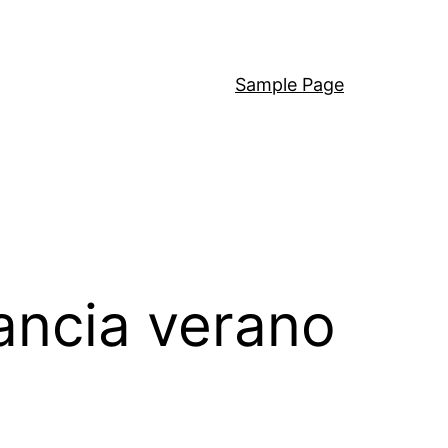
Sample Page
rancia verano