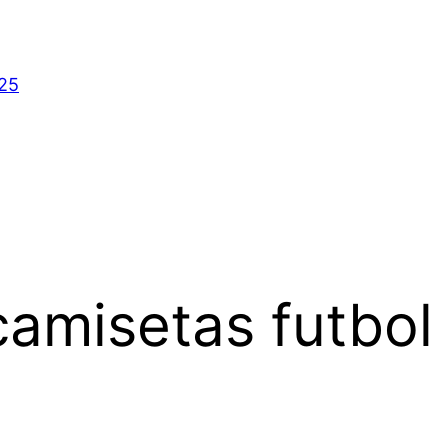
025
camisetas futbol