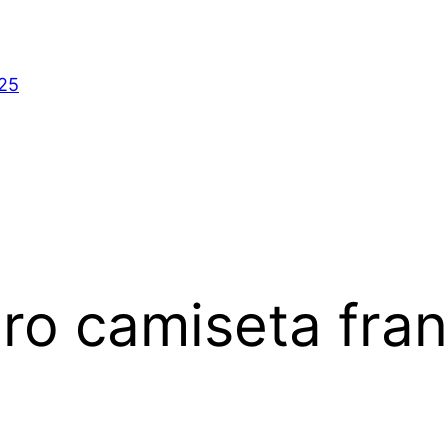
025
o camiseta fran