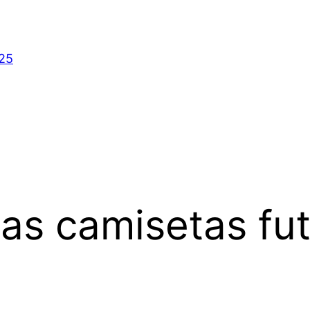
025
cas camisetas fu