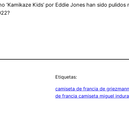
‘Kamikaze Kids’ por Eddie Jones han sido pulidos m
022?
Etiquetas:
camiseta de francia de griezman
de francia camiseta miguel indura