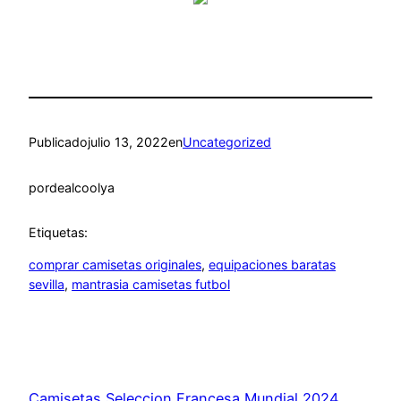
Publicado
julio 13, 2022
en
Uncategorized
por
dealcoolya
Etiquetas:
comprar camisetas originales
, 
equipaciones baratas
sevilla
, 
mantrasia camisetas futbol
Camisetas Seleccion Francesa Mundial 2024