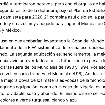
erdió y terminaron octavos, pero con el orgullo de hab
egunda parte de la dictadura, bajo el Plan de Estabil
u camiseta para 2020-21 combina azul cielo en la parte
ande y un azul muy apagado para jugar el Mundial de 
a y México.
luso en que acabarían levantando la Copa del Mundo 
lamento de la FIFA sistematiza de forma escrupulosa 
do. La segunda equipación es, sencillamente, la mejo
ncia vivió una verdadera crisis futbolística (a pesar
darse fuera de los Mundiales de 1990 y 1994. Por es
o nivel en suelo francés (el Mundial del 98), Adidas 
la mejora obvia de los materiales -cosas de la tecnolo
segunda equipación, como en el caso de Nigeria, es u
no, olvidable, soso y aburrido. El mismo diseño se r
 colores a verde turquesa, blanco y azul.