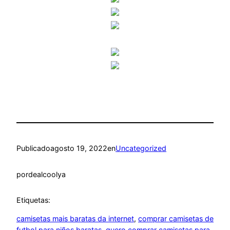
Publicado
agosto 19, 2022
en
Uncategorized
por
dealcoolya
Etiquetas:
camisetas mais baratas da internet
, 
comprar camisetas de
futbol para niños baratas
, 
quero comprar camisetas para