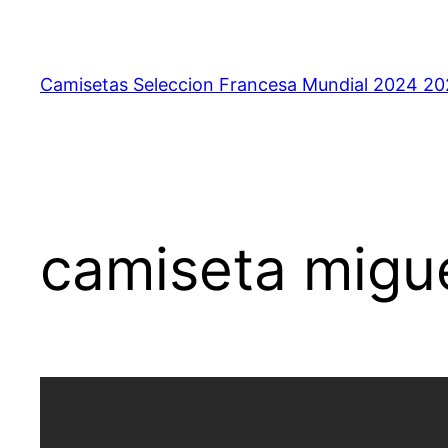
Saltar
al
contenido
Camisetas Seleccion Francesa Mundial 2024 2
camiseta migu