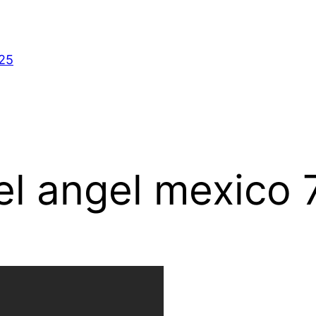
025
el angel mexico 