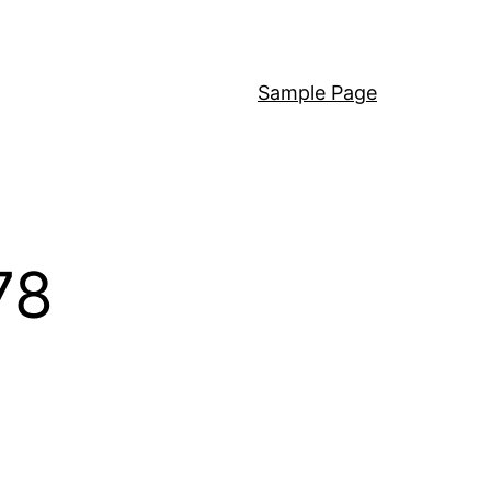
Sample Page
78