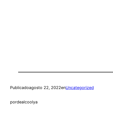
Publicado
agosto 22, 2022
en
Uncategorized
por
dealcoolya