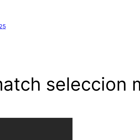
025
match seleccion 