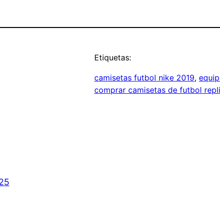
Etiquetas:
camisetas futbol nike 2019
, 
equip
comprar camisetas de futbol repl
025