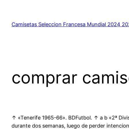
Saltar
al
contenido
Camisetas Seleccion Francesa Mundial 2024 2
comprar camis
↑ «Tenerife 1965-66». BDFutbol. ↑ a b «2ª Divis
durante dos semanas, luego de perder intenciona