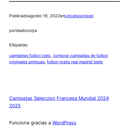
Publicado
agosto 19, 2022
en
Uncategorized
por
dealcoolya
Etiquetas:
camisetas futbol cielo
, 
comprar camisetas de futbol
originales antiguas
, 
futbol gratis real madrid betis
Camisetas Seleccion Francesa Mundial 2024
2025
Funciona gracias a
WordPress