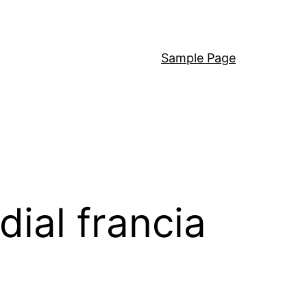
Sample Page
ial francia