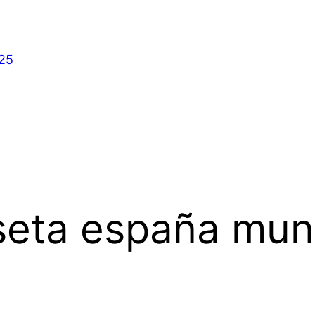
025
eta españa mund