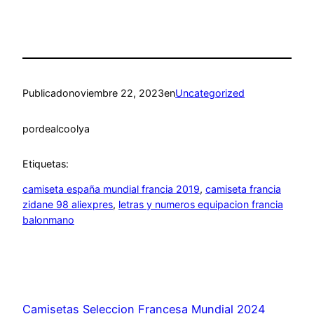
Publicado
noviembre 22, 2023
en
Uncategorized
por
dealcoolya
Etiquetas:
camiseta españa mundial francia 2019
, 
camiseta francia
zidane 98 aliexpres
, 
letras y numeros equipacion francia
balonmano
Camisetas Seleccion Francesa Mundial 2024