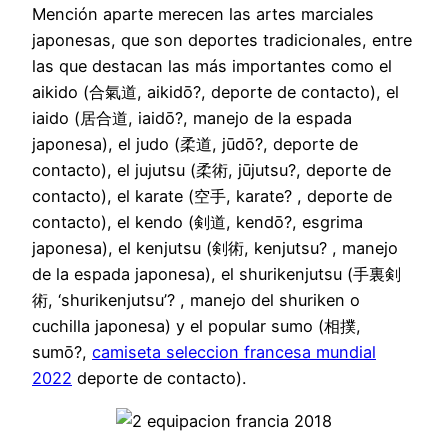
Mención aparte merecen las artes marciales
japonesas, que son deportes tradicionales, entre
las que destacan las más importantes como el
aikido (合氣道, aikidō?, deporte de contacto), el
iaido (居合道, iaidō?, manejo de la espada
japonesa), el judo (柔道, jūdō?, deporte de
contacto), el jujutsu (柔術, jūjutsu?, deporte de
contacto), el karate (空手, karate? , deporte de
contacto), el kendo (剣道, kendō?, esgrima
japonesa), el kenjutsu (剣術, kenjutsu? , manejo
de la espada japonesa), el shurikenjutsu (手裏剣
術, ‘shurikenjutsu’? , manejo del shuriken o
cuchilla japonesa) y el popular sumo (相撲,
sumō?,
camiseta seleccion francesa mundial
2022
deporte de contacto).