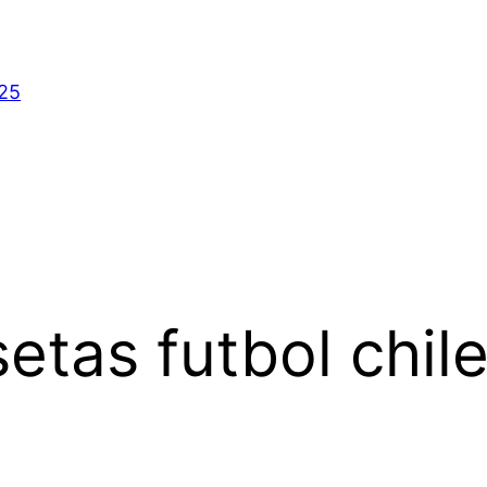
025
etas futbol chil