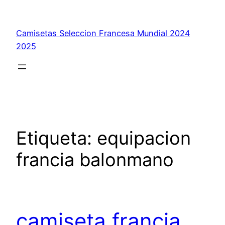
Saltar
al
Camisetas Seleccion Francesa Mundial 2024
contenido
2025
Etiqueta:
equipacion
francia balonmano
camiseta francia