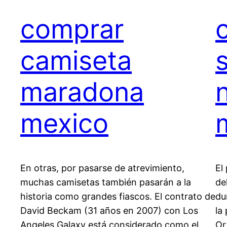
comprar
camiseta
maradona
mexico
En otras, por pasarse de atrevimiento,
El
muchas camisetas también pasarán a la
de
historia como grandes fiascos. El contrato de
du
David Beckam (31 años en 2007) con Los
la
Angeles Galaxy está considerado como el
Or