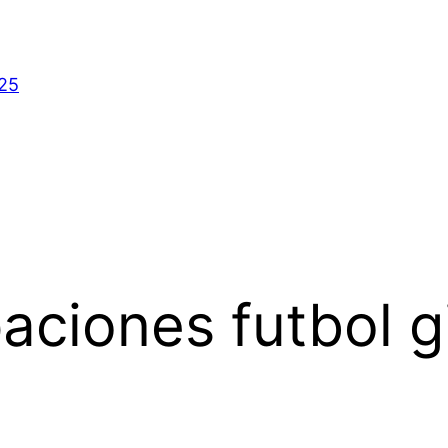
025
aciones futbol g