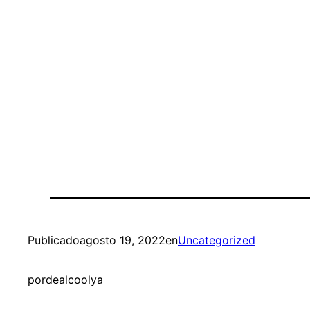
Publicado
agosto 19, 2022
en
Uncategorized
por
dealcoolya