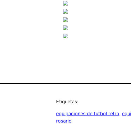
Etiquetas:
equipaciones de futbol retro
, 
equ
rosario