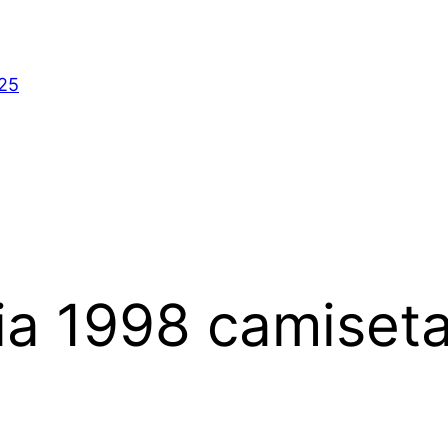
025
ia 1998 camiset