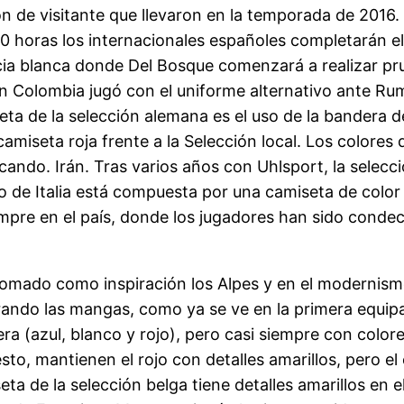
ón de visitante que llevaron en la temporada de 2016
.00 horas los internacionales españoles completarán e
cia blanca donde Del Bosque comenzará a realizar prue
ón Colombia jugó con el uniforme alternativo ante Ru
ta de la selección alemana es el uso de la bandera del
camiseta roja frente a la Selección local. Los colores
ando. Irán. Tras varios años con Uhlsport, la selecci
o de Italia está compuesta por una camiseta de color
siempre en el país, donde los jugadores han sido cond
omado como inspiración los Alpes y en el modernis
ando las mangas, como ya se ve en la primera equipa
ra (azul, blanco y rojo), pero casi siempre con colo
sto, mantienen el rojo con detalles amarillos, pero el
eta de la selección belga tiene detalles amarillos en 