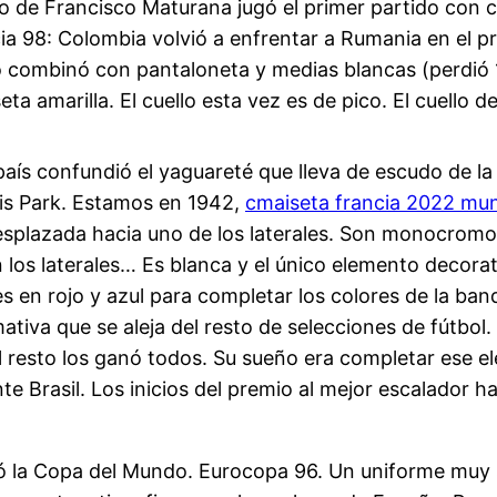
o de Francisco Maturana jugó el primer partido con c
ia 98: Colombia volvió a enfrentar a Rumania en el pr
o combinó con pantaloneta y medias blancas (perdió 1-
eta amarilla. El cuello esta vez es de pico. El cuello 
aís confundió el yaguareté que lleva de escudo de la 
lis Park. Estamos en 1942,
cmaiseta francia 2022 mun
esplazada hacia uno de los laterales. Son monocromos
os laterales… Es blanca y el único elemento decorat
les en rojo y azul para completar los colores de la b
va que se aleja del resto de selecciones de fútbol. Fr
resto los ganó todos. Su sueño era completar ese ele
te Brasil. Los inicios del premio al mejor escalador ha
stó la Copa del Mundo. Eurocopa 96. Un uniforme muy