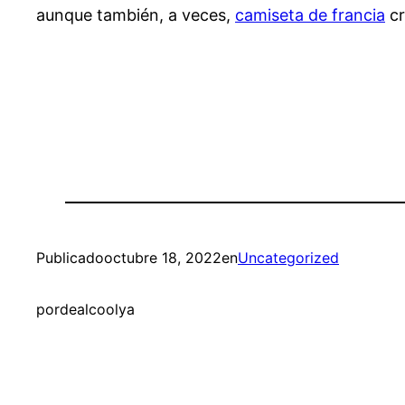
aunque también, a veces,
camiseta de francia
cr
Publicado
octubre 18, 2022
en
Uncategorized
por
dealcoolya