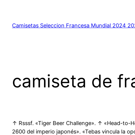
Saltar
al
contenido
Camisetas Seleccion Francesa Mundial 2024 2
camiseta de fr
↑ Rsssf. «Tiger Beer Challenge». ↑ «Head-to-H
2600 del imperio japonés». «Tebas vincula la opo