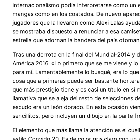
internacionalismo podía interpretarse como un e
mangas como en los costados. De nuevo aparece
jugadores que la llevaron como Alexi Lalas ayuda
se mostraba dispuesto a renunciar a esa camiseta
estrella que adornan la bandera del país otoman
Tras una derrota en la final del Mundial-2014 y 
América 2016. «Lo primero que se me viene y lo p
para mí. Lamentablemente lo busqué, era lo que
cosa que a primeras puede ser bastante hortera, 
que más prestigio tiene y es casi un título en 
llamativa que se aleja del resto de selecciones d
escudo era un león dorado. En esta ocasión vi
sencillitos, pero incluyen un dibujo en la parte 
El elemento que más llama la atención es el cue
estilo Convido 20. Es de color gris claro con un 