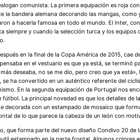
slogan comunista. La primera equipación es roja con 
 la bandera alemana decorando las mangas, como ya 
ron a hacerla famosa en todo el mundo. El Inter, con 
 siempre y cuando la selección turca y los equipos de
o.
después en la final de la Copa América de 2015, cae de
ensaba en el vestuario es que ya está, se terminó par
 más deseaba, no se me dio, pero creo que ya está», 
se ha convertido en un auténtico referente del ciclis
sí mismo. En la segunda equipación de Portugal nos e
e fútbol. La principal novedad es que los detalles de l
ene decorada con un estampado de mosaico que forma 
frontal de lo que parece la cabeza de un león con moti
llo, que forma parte del nuevo diseño Condivo 20 de 
sutil estampado en la parte frontal. Algunos colores e