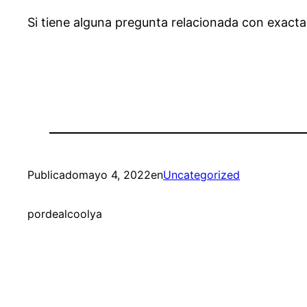
Si tiene alguna pregunta relacionada con exac
Publicado
mayo 4, 2022
en
Uncategorized
por
dealcoolya