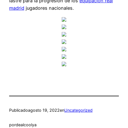
lastre para la progresión de los
equipacion real
madrid
jugadores nacionales.
Publicado
agosto 19, 2022
en
Uncategorized
por
dealcoolya