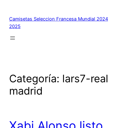
Saltar
al
Camisetas Seleccion Francesa Mundial 2024
contenido
2025
Categoría:
lars7-real
madrid
Xabi Alonso listo